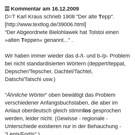
Kommentar am 16.12.2009
D=T Karl Kraus schrieb 1908 "Der alte
T
epp".
[http://www.textlog.de/39006.html]
"Der Abgeordnete Bielohlawek hat Tolstoi einen
»alten
T
eppen« genannt..." .
Wir haben immer wieder das d-/t- und b-/p- Problem
bei nicht standardisierten Wörtern (deppert/teppat,
Depscher/Tepscher, Dachtel/Tachtel,
Datschi/Tatschi usw.)
"
Ähnliche Wörter
" oben bewältigt das Problem
verschiedener Anfangsbuchstaben, die aber im
Anlaut oberdeutsch gleich stimm
los
gesprochen
werden, leider nicht. (Gewisse - regionale -
Unterschiede existieren nur in der Behauchung -
"Lenis/Fortis".)