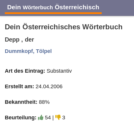
Dein
Österreichisch
Wörterbuch
Dein Österreichisches Wörterbuch
Depp , der
A
B
C
D
E
F
G
H
I
Dummkopf, Tölpel
Art des Eintrag:
Substantiv
J
K
L
M
N
O
P
Q
R
Erstellt am:
24.04.2006
S
T
U
V
W
X
Y
Z
Bekanntheit:
88%
Beurteilung:
54 |
3