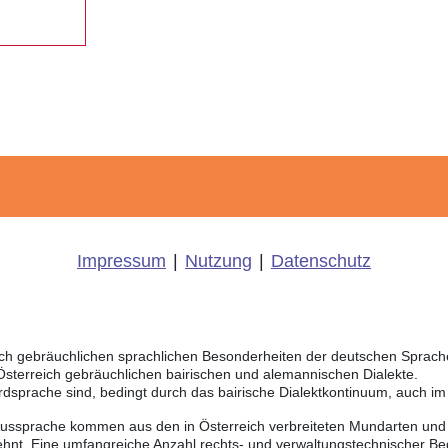
Impressum
|
Nutzung
|
Datenschutz
eich gebräuchlichen sprachlichen Besonderheiten der deutschen Sprac
 Österreich gebräuchlichen bairischen und alemannischen Dialekte.
rdsprache sind, bedingt durch das bairische Dialektkontinuum, auch i
Aussprache kommen aus den in Österreich verbreiteten Mundarten und r
hnt. Eine umfangreiche Anzahl rechts- und verwaltungstechnischer Be