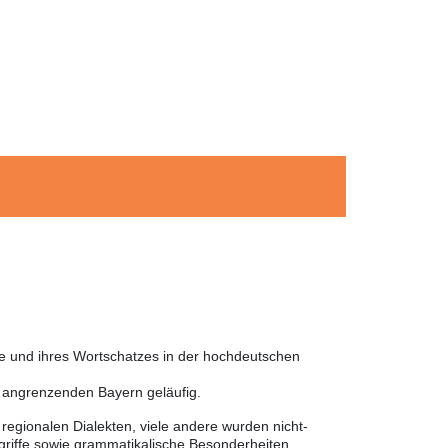
he und ihres Wortschatzes in der hochdeutschen
m angrenzenden Bayern geläufig.
egionalen Dialekten, viele andere wurden nicht-
griffe sowie grammatikalische Besonderheiten