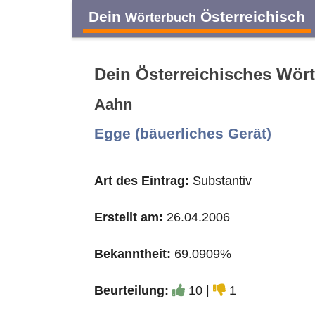
Dein
Österreichisch
Wörterbuch
Dein Österreichisches Wör
Aahn
A
B
C
D
Egge (bäuerliches Gerät)
O
P
Q
R
Art des Eintrag:
Substantiv
Erstellt am:
26.04.2006
Bekanntheit:
69.0909%
Beurteilung:
10 |
1