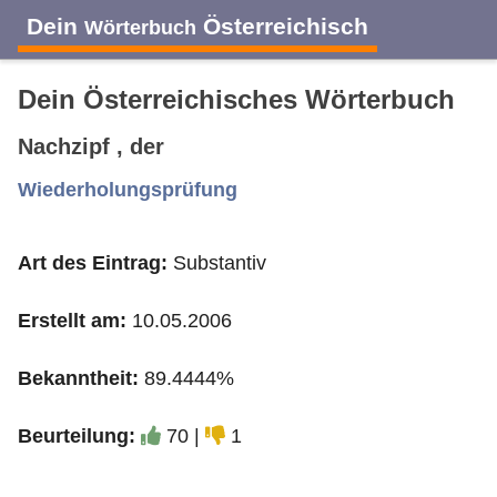
Dein
Österreichisch
Wörterbuch
Dein Österreichisches Wörterbuch
Nachzipf , der
A
B
C
D
E
F
G
H
I
Wiederholungsprüfung
Art des Eintrag:
Substantiv
J
K
L
M
N
O
P
Q
R
Erstellt am:
10.05.2006
S
T
U
V
W
X
Y
Z
Bekanntheit:
89.4444%
Beurteilung:
70 |
1