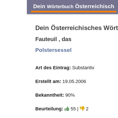
Dein
Österreichisch
Wörterbuch
Dein Österreichisches Wör
Fauteuil , das
A
B
C
D
Polstersessel
O
P
Q
R
Art des Eintrag:
Substantiv
Erstellt am:
19.05.2006
Bekanntheit:
90%
Beurteilung:
55 |
2