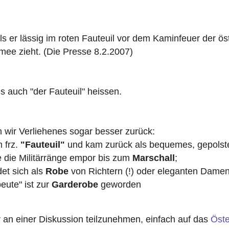
als er lässig im roten Fauteuil vor dem Kaminfeuer der ös
ee zieht. (Die Presse 8.2.2007)
ls auch "der Fauteuil" heissen.
ir Verliehenes sogar besser zurück:
 frz.
"Fauteuil"
und kam zurück als bequemes, gepolste
te die Militärränge empor bis zum
Marschall
;
det sich als
Robe
von Richtern (!) oder eleganten Damen
ute" ist zur
Garderobe
geworden
n einer Diskussion teilzunehmen, einfach auf das
Öste