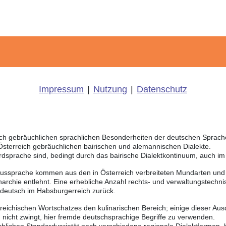
Impressum
|
Nutzung
|
Datenschutz
eich gebräuchlichen sprachlichen Besonderheiten der deutschen Sprac
 Österreich gebräuchlichen bairischen und alemannischen Dialekte.
rdsprache sind, bedingt durch das bairische Dialektkontinuum, auch i
Aussprache kommen aus den in Österreich verbreiteten Mundarten und r
chie entlehnt. Eine erhebliche Anzahl rechts- und verwaltungstechnis
sdeutsch im Habsburgerreich zurück.
rreichischen Wortschatzes den kulinarischen Bereich; einige dieser Au
nicht zwingt, hier fremde deutschsprachige Begriffe zu verwenden.