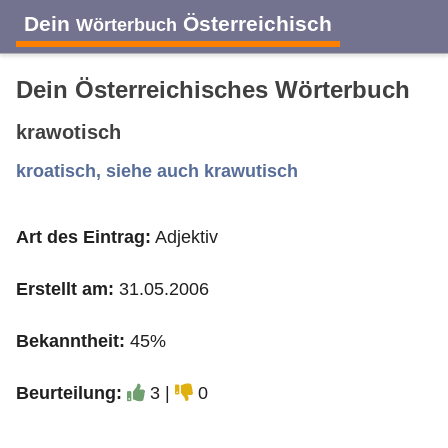
Dein
Österreichisch
Wörterbuch
Dein Österreichisches Wörterbuch
krawotisch
A
B
C
D
E
F
G
H
I
kroatisch, siehe auch krawutisch
Art des Eintrag:
Adjektiv
J
K
L
M
N
O
P
Q
R
Erstellt am:
31.05.2006
S
T
U
V
W
X
Y
Z
Bekanntheit:
45%
Beurteilung:
3 |
0