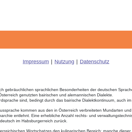
Impressum
|
Nutzung
|
Datenschutz
eich gebräuchlichen sprachlichen Besonderheiten der deutschen Sprac
 Österreich genutzten bairischen und alemannischen Dialekte.
rdsprache sind, bedingt durch das bairische Dialektkontinuum, auch i
Aussprache kommen aus den in Österreich verbreiteten Mundarten und r
chie entlehnt. Eine erhebliche Anzahl rechts- und verwaltungstechnis
sdeutsch im Habsburgerreich zurück.
sterreichischen Wortschatzes den kulinarischen Bereich; manche dieser