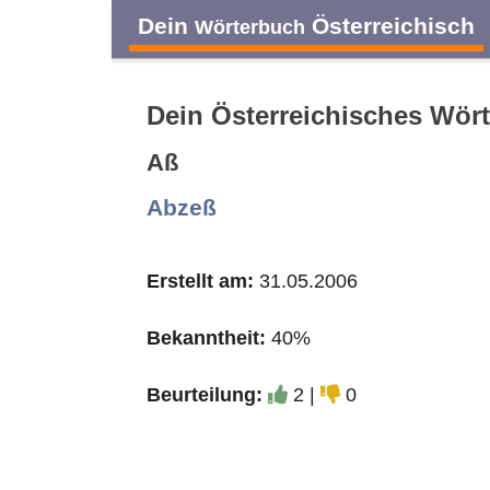
Dein
Österreichisch
Wörterbuch
Dein Österreichisches Wör
Aß
A
B
C
D
Abzeß
O
P
Q
R
Erstellt am:
31.05.2006
Bekanntheit:
40%
Beurteilung:
2 |
0