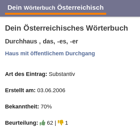
Dein
Österreichisch
Wörterbuch
Dein Österreichisches Wörterbuch
Durchhaus , das, -es, -er
A
B
C
D
E
F
G
H
I
Haus mit öffentlichem Durchgang
Art des Eintrag:
Substantiv
J
K
L
M
N
O
P
Q
R
Erstellt am:
03.06.2006
S
T
U
V
W
X
Y
Z
Bekanntheit:
70%
Beurteilung:
62 |
1