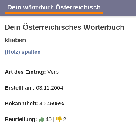
Dein
Österreichisch
Wörterbuch
Dein Österreichisches Wörterbuch
kliaben
A
B
C
D
E
F
G
H
I
(Holz) spalten
Art des Eintrag:
Verb
J
K
L
M
N
O
P
Q
R
Erstellt am:
03.11.2004
S
T
U
V
W
X
Y
Z
Bekanntheit:
49.4595%
Beurteilung:
40 |
2