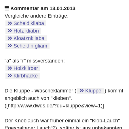
Kommentar am 13.01.2013
Vergleiche andere Einträge:
Scheidlkliaba
Holz kliabn
Kloatznkliaba
Scheidln gliam
"a" als "r" missverstanden:
Holzklirber
Klirbhacke
Die Kluppe - Wäscheklammer (
Kluppe
) kommt
angeblich auch von "klieben".
([http://www.dwds.de/?qu=kluppe&view=1)]
Der Knoblauch war früher einmal ein "Klob-Lauch"
("gespaltener Lauch"?), später ist aus unbekannten