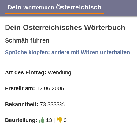
Dein
Österreichisch
Wörterbuch
Dein Österreichisches Wörterbuch
Schmäh führen
A
B
C
D
E
F
G
H
I
Sprüche klopfen; andere mit Witzen unterhalten
Art des Eintrag:
Wendung
J
K
L
M
N
O
P
Q
R
Erstellt am:
12.06.2006
S
T
U
V
W
X
Y
Z
Bekanntheit:
73.3333%
Beurteilung:
13 |
3