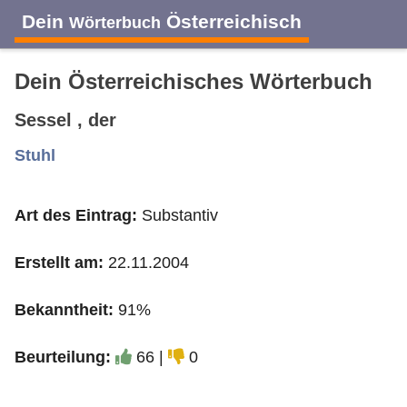
Dein
Österreichisch
Wörterbuch
Dein Österreichisches Wörterbuch
Sessel , der
A
B
C
D
E
F
G
H
I
Stuhl
Art des Eintrag:
Substantiv
J
K
L
M
N
O
P
Q
R
Erstellt am:
22.11.2004
S
T
U
V
W
X
Y
Z
Bekanntheit:
91%
Beurteilung:
66 |
0