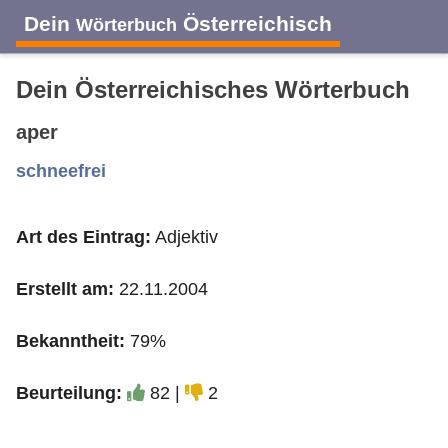
Dein
Österreichisch
Wörterbuch
Dein Österreichisches Wörterbuch
aper
A
B
C
D
E
F
G
H
I
schneefrei
Art des Eintrag:
Adjektiv
J
K
L
M
N
O
P
Q
R
Erstellt am:
22.11.2004
S
T
U
V
W
X
Y
Z
Bekanntheit:
79%
Beurteilung:
82 |
2