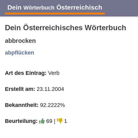
Dein
Österreichisch
Wörterbuch
Dein Österreichisches Wörterbuch
abbrocken
A
B
C
D
E
F
G
H
I
abpflücken
Art des Eintrag:
Verb
J
K
L
M
N
O
P
Q
R
Erstellt am:
23.11.2004
S
T
U
V
W
X
Y
Z
Bekanntheit:
92.2222%
Beurteilung:
69 |
1