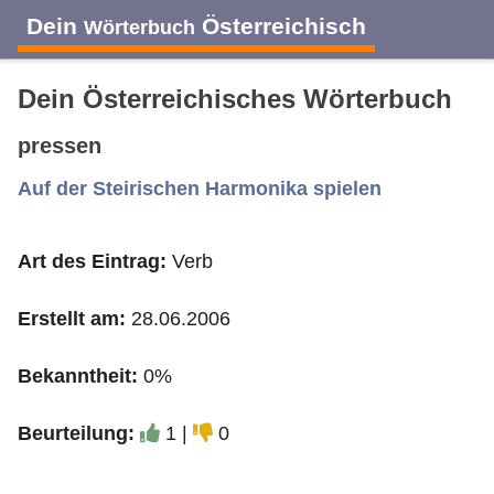
Dein
Österreichisch
Wörterbuch
Dein Österreichisches Wörterbuch
pressen
A
B
C
D
E
F
G
H
I
Auf der Steirischen Harmonika spielen
Art des Eintrag:
Verb
J
K
L
M
N
O
P
Q
R
Erstellt am:
28.06.2006
S
T
U
V
W
X
Y
Z
Bekanntheit:
0%
Beurteilung:
1 |
0