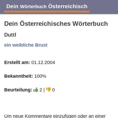
Dein
Österreichisch
Wörterbuch
Dein Österreichisches Wörterbuch
Duttl
A
B
C
D
E
F
G
H
I
ein weibliche Brust
Erstellt am:
01.12.2004
J
K
L
M
N
O
P
Q
R
Bekanntheit:
100%
S
T
U
V
W
X
Y
Z
Beurteilung:
2 |
0
Um neue Kommentare einzufügen oder an einer