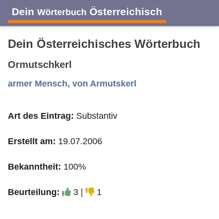
Dein
Österreichisch
Wörterbuch
Dein Österreichisches Wörterbuch
Ormutschkerl
A
B
C
D
E
F
G
H
I
armer Mensch, von Armutskerl
Art des Eintrag:
Substantiv
J
K
L
M
N
O
P
Q
R
Erstellt am:
19.07.2006
S
T
U
V
W
X
Y
Z
Bekanntheit:
100%
Beurteilung:
3 |
1