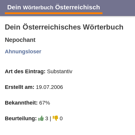
Dein
Österreichisch
Wörterbuch
Dein Österreichisches Wörterbuch
Nepochant
A
B
C
D
E
F
G
H
I
Ahnungsloser
Art des Eintrag:
Substantiv
J
K
L
M
N
O
P
Q
R
Erstellt am:
19.07.2006
S
T
U
V
W
X
Y
Z
Bekanntheit:
67%
Beurteilung:
3 |
0