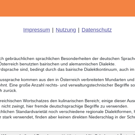
Impressum
|
Nutzung
|
Datenschutz
eich gebräuchlichen sprachlichen Besonderheiten der deutschen Sprac
 Österreich benutzten bairischen und alemannischen Dialekte.
rdsprache sind, bedingt durch das bairische Dialektkontinuum, auch i
Aussprache kommen aus den in Österreich verbreiteten Mundarten und r
hnt. Eine große Anzahl rechts- und verwaltungstechnischer Begriffe 
h zurück.
rreichischen Wortschatzes den kulinarischen Bereich; einige dieser Au
nicht zwingt, hier fremde deutschsprachige Begriffe zu verwenden.
chlichen Standardvarietät noch verschiedene regionale Dialektformen,
stark verwendet, finden aber keinen direkten Niederschlag in der Schr