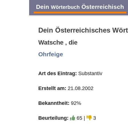
Dein
Österreichisch
Wörterbuch
Dein Österreichisches Wör
Watsche , die
A
B
C
D
Ohrfeige
O
P
Q
R
Art des Eintrag:
Substantiv
Erstellt am:
21.08.2002
Bekanntheit:
92%
Beurteilung:
65 |
3