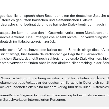
ich gebräuchlichen sprachlichen Besonderheiten der deutschen Sprache
 Österreich genutzten bairischen und alemannischen Dialekte.
rdsprache sind, bedingt durch das bairische Dialektkontinuum, auch i
Aussprache kommen aus den in Österreich verbreiteten Mundarten und r
chie entlehnt. Eine umfangreiche Anzahl rechts- und verwaltungstech
sdeutsch im Habsburgerreich zurück.
rreichischen Wortschatzes den kulinarischen Bereich; einige dieser Au
nicht zwingt, hier fremde deutschsprachige Begriffe zu verwenden.
chlichen Standardvarietät noch zahlreiche regionale Dialektformen, hi
stark verwendet, finden aber keinen direkten Niederschlag in der Schr
Wissenschaft und Forschung mitinitiierte und für Schulen und Ämter d
dokumentiert das Vokabular der deutschen Sprache in Österreich seit
it verbundenen Seiten sind mit dem Verlag und dem Buch "
Österreic
uden-Nachschlagewerken
und wird von uns explizit nicht als wissensch
en Sprachvariation interessierten Personen.