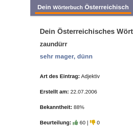
Dein
Österreichisch
Wörterbuch
Dein Österreichisches Wör
zaundürr
A
B
C
D
sehr mager, dünn
O
P
Q
R
Art des Eintrag:
Adjektiv
Erstellt am:
22.07.2006
Bekanntheit:
88%
Beurteilung:
60 |
0