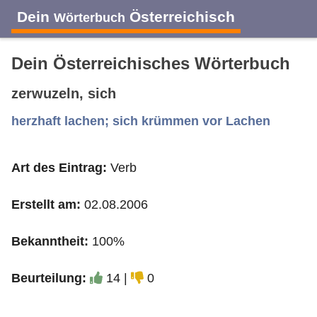
Dein
Österreichisch
Wörterbuch
Dein Österreichisches Wörterbuch
zerwuzeln, sich
A
B
C
D
E
F
G
H
I
herzhaft lachen; sich krümmen vor Lachen
Art des Eintrag:
Verb
J
K
L
M
N
O
P
Q
R
Erstellt am:
02.08.2006
S
T
U
V
W
X
Y
Z
Bekanntheit:
100%
Beurteilung:
14 |
0