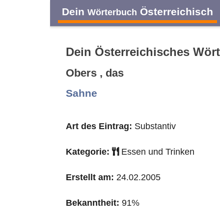
Dein
Österreichisch
Wörterbuch
Dein Österreichisches Wör
Obers , das
A
B
C
D
Sahne
O
P
Q
R
Art des Eintrag:
Substantiv
Kategorie:
Essen und Trinken
Erstellt am:
24.02.2005
Bekanntheit:
91%