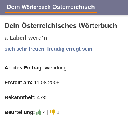
Dein
Österreichisch
Wörterbuch
Dein Österreichisches Wörterbuch
a Laberl werd’n
A
B
C
D
E
F
G
H
I
sich sehr freuen, freudig erregt sein
Art des Eintrag:
Wendung
J
K
L
M
N
O
P
Q
R
Erstellt am:
11.08.2006
S
T
U
V
W
X
Y
Z
Bekanntheit:
47%
Beurteilung:
4 |
1