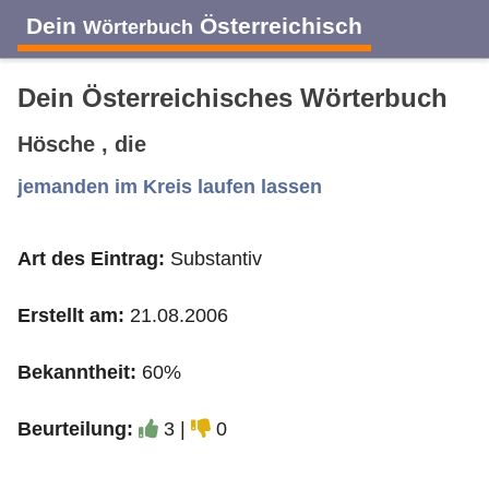
Dein
Österreichisch
Wörterbuch
Dein Österreichisches Wörterbuch
Hösche , die
A
B
C
D
E
F
G
H
I
jemanden im Kreis laufen lassen
Art des Eintrag:
Substantiv
J
K
L
M
N
O
P
Q
R
Erstellt am:
21.08.2006
S
T
U
V
W
X
Y
Z
Bekanntheit:
60%
Beurteilung:
3 |
0