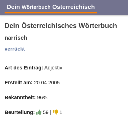
Dein
Österreichisch
Wörterbuch
Dein Österreichisches Wörterbuch
narrisch
A
B
C
D
E
F
G
H
I
verrückt
Art des Eintrag:
Adjektiv
J
K
L
M
N
O
P
Q
R
Erstellt am:
20.04.2005
S
T
U
V
W
X
Y
Z
Bekanntheit:
96%
Beurteilung:
59 |
1