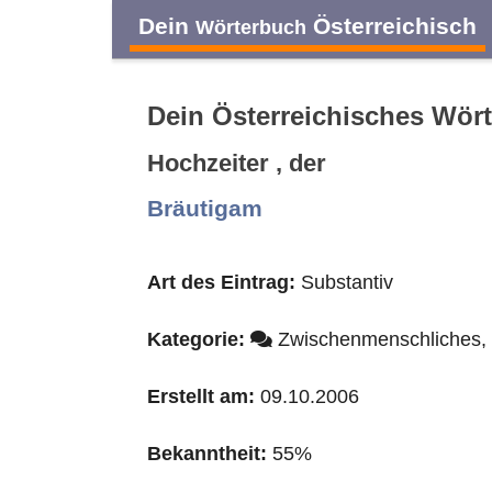
Dein
Österreichisch
Wörterbuch
Dein Österreichisches Wör
Hochzeiter , der
A
B
C
D
Bräutigam
O
P
Q
R
Art des Eintrag:
Substantiv
Kategorie:
Zwischenmenschliches,
Erstellt am:
09.10.2006
Bekanntheit:
55%