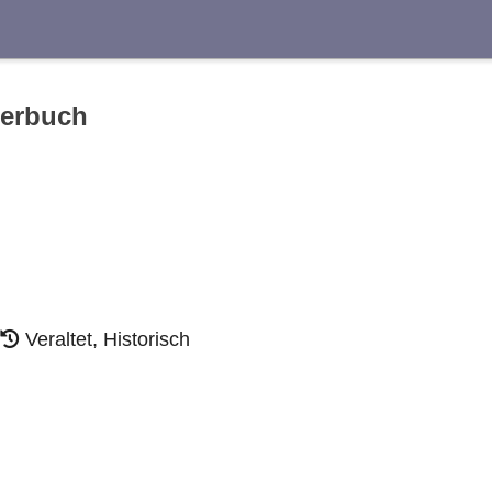
Suche
terbuch
E
F
G
H
I
J
S
T
U
V
W
X
Veraltet, Historisch