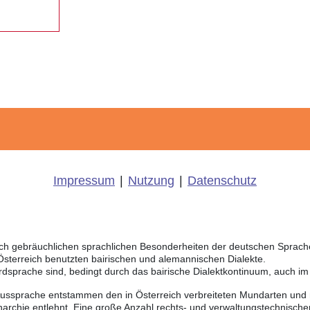
Impressum
|
Nutzung
|
Datenschutz
eich gebräuchlichen sprachlichen Besonderheiten der deutschen Sprac
 Österreich benutzten bairischen und alemannischen Dialekte.
rdsprache sind, bedingt durch das bairische Dialektkontinuum, auch i
Aussprache entstammen den in Österreich verbreiteten Mundarten und r
chie entlehnt. Eine große Anzahl rechts- und verwaltungstechnischer