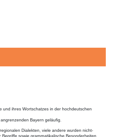
he und ihres Wortschatzes in der hochdeutschen
m angrenzenden Bayern geläufig.
egionalen Dialekten, viele andere wurden nicht-
 Begriffe sowie grammatikalische Besonderheiten