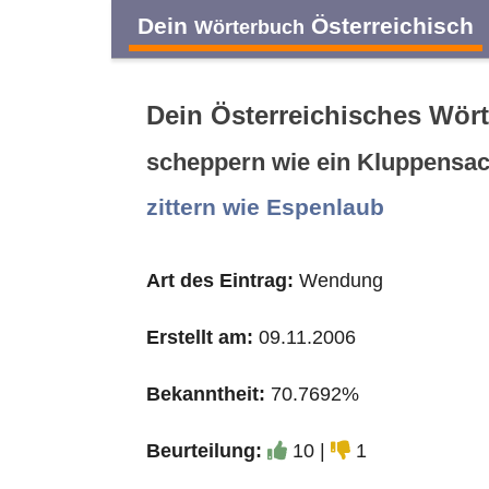
Dein
Österreichisch
Wörterbuch
Dein Österreichisches Wör
scheppern wie ein Kluppensac
A
B
C
D
zittern wie Espenlaub
O
P
Q
R
Art des Eintrag:
Wendung
Erstellt am:
09.11.2006
Bekanntheit:
70.7692%
Beurteilung:
10 |
1