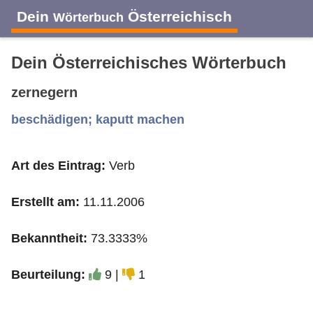
Dein
Österreichisch
Wörterbuch
Dein Österreichisches Wörterbuch
zernegern
A
B
C
D
E
F
G
H
I
beschädigen; kaputt machen
Art des Eintrag:
Verb
J
K
L
M
N
O
P
Q
R
Erstellt am:
11.11.2006
S
T
U
V
W
X
Y
Z
Bekanntheit:
73.3333%
Beurteilung:
9 |
1