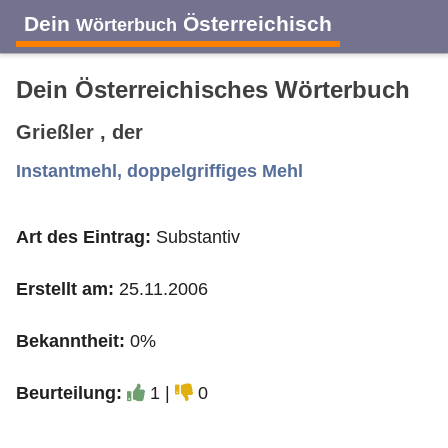
Dein
Österreichisch
Wörterbuch
Dein Österreichisches Wörterbuch
Grießler , der
A
B
C
D
E
F
G
H
I
Instantmehl, doppelgriffiges Mehl
Art des Eintrag:
Substantiv
J
K
L
M
N
O
P
Q
R
Erstellt am:
25.11.2006
S
T
U
V
W
X
Y
Z
Bekanntheit:
0%
Beurteilung:
1 |
0