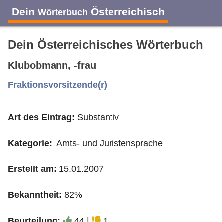
Dein
Österreichisch
Wörterbuch
Dein Österreichisches Wörterbuch
Klubobmann, -frau
A
B
C
D
E
F
G
H
I
Fraktionsvorsitzende(r)
Art des Eintrag:
Substantiv
J
K
L
M
N
O
P
Q
R
Kategorie:
Amts- und Juristensprache
S
T
U
V
W
X
Y
Z
Erstellt am:
15.01.2007
Bekanntheit:
82%
Beurteilung:
44 |
1