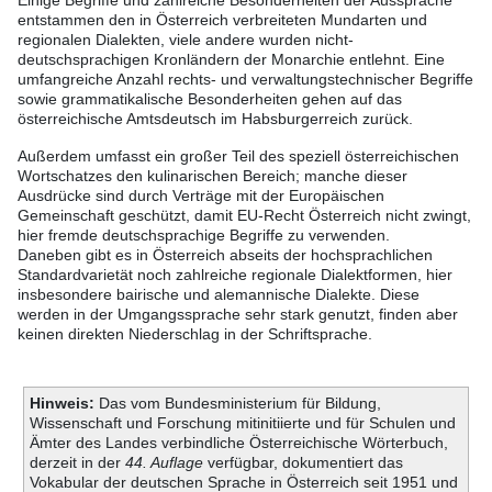
Einige Begriffe und zahlreiche Besonderheiten der Aussprache
entstammen den in Österreich verbreiteten Mundarten und
regionalen Dialekten, viele andere wurden nicht-
deutschsprachigen Kronländern der Monarchie entlehnt. Eine
umfangreiche Anzahl rechts- und verwaltungstechnischer Begriffe
sowie grammatikalische Besonderheiten gehen auf das
österreichische Amtsdeutsch im Habsburgerreich zurück.
Außerdem umfasst ein großer Teil des speziell österreichischen
Wortschatzes den kulinarischen Bereich; manche dieser
Ausdrücke sind durch Verträge mit der Europäischen
Gemeinschaft geschützt, damit EU-Recht Österreich nicht zwingt,
hier fremde deutschsprachige Begriffe zu verwenden.
Daneben gibt es in Österreich abseits der hochsprachlichen
Standardvarietät noch zahlreiche regionale Dialektformen, hier
insbesondere bairische und alemannische Dialekte. Diese
werden in der Umgangssprache sehr stark genutzt, finden aber
keinen direkten Niederschlag in der Schriftsprache.
Hinweis:
Das vom Bundesministerium für Bildung,
Wissenschaft und Forschung mitinitiierte und für Schulen und
Ämter des Landes verbindliche Österreichische Wörterbuch,
derzeit in der
44. Auflage
verfügbar, dokumentiert das
Vokabular der deutschen Sprache in Österreich seit 1951 und