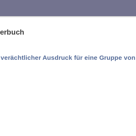
Suche
terbuch
E
F
G
H
I
J
verächtlicher Ausdruck für eine Gruppe von
S
T
U
V
W
X