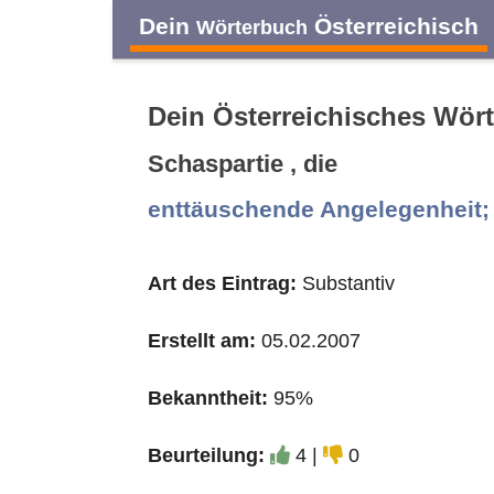
Dein
Österreichisch
Wörterbuch
Dein Österreichisches Wör
Schaspartie , die
A
B
C
D
enttäuschende Angelegenheit; 
O
P
Q
R
Art des Eintrag:
Substantiv
Erstellt am:
05.02.2007
Bekanntheit:
95%
Beurteilung:
4 |
0