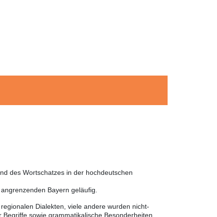
 und des Wortschatzes in der hochdeutschen
m angrenzenden Bayern geläufig.
egionalen Dialekten, viele andere wurden nicht-
 Begriffe sowie grammatikalische Besonderheiten