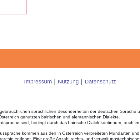
Impressum
|
Nutzung
|
Datenschutz
ich gebräuchlichen sprachlichen Besonderheiten der deutschen Sprache
 Österreich genutzten bairischen und alemannischen Dialekte.
rdsprache sind, bedingt durch das bairische Dialektkontinuum, auch i
Aussprache kommen aus den in Österreich verbreiteten Mundarten und r
chie entlehnt. Eine große Anzahl rechts- und verwaltungstechnischer