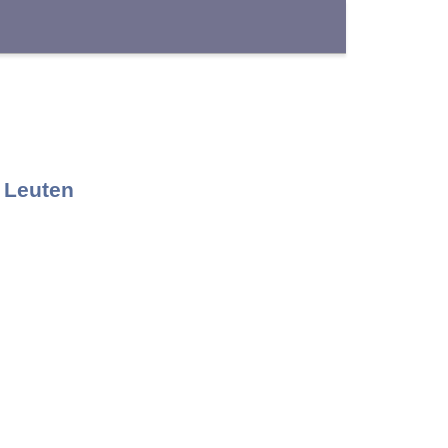
K
L
M
N
 Leuten
Y
Z