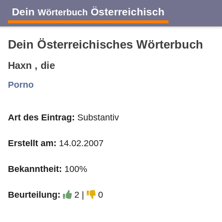
Dein
Österreichisch
Wörterbuch
Dein Österreichisches Wörterbuch
Haxn , die
A
B
C
D
E
F
G
H
I
Porno
Art des Eintrag:
Substantiv
J
K
L
M
N
O
P
Q
R
Erstellt am:
14.02.2007
S
T
U
V
W
X
Y
Z
Bekanntheit:
100%
Beurteilung:
2 |
0