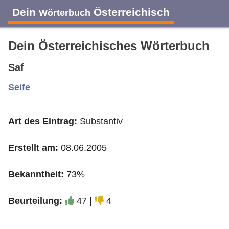
Dein
Österreichisch
Wörterbuch
Dein Österreichisches Wörterbuch
Saf
A
B
C
D
E
F
G
H
I
Seife
Art des Eintrag:
Substantiv
J
K
L
M
N
O
P
Q
R
Erstellt am:
08.06.2005
S
T
U
V
W
X
Y
Z
Bekanntheit:
73%
Beurteilung:
47 |
4