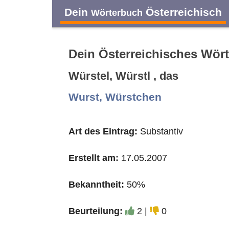
Dein
Österreichisch
Wörterbuch
Dein Österreichisches Wör
Würstel, Würstl , das
A
B
C
D
Wurst, Würstchen
O
P
Q
R
Art des Eintrag:
Substantiv
Erstellt am:
17.05.2007
Bekanntheit:
50%
Beurteilung:
2 |
0