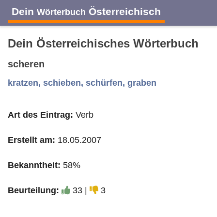
Dein
Österreichisch
Wörterbuch
Dein Österreichisches Wörterbuch
scheren
A
B
C
D
E
F
G
H
I
kratzen, schieben, schürfen, graben
Art des Eintrag:
Verb
J
K
L
M
N
O
P
Q
R
Erstellt am:
18.05.2007
S
T
U
V
W
X
Y
Z
Bekanntheit:
58%
Beurteilung:
33 |
3