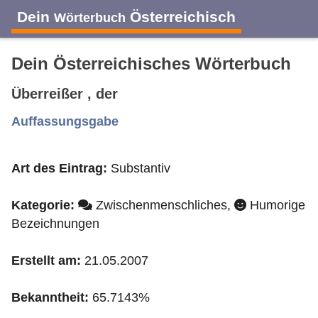
Dein
Österreichisch
Wörterbuch
Dein Österreichisches Wörterbuch
Überreißer , der
A
B
C
D
E
F
G
H
I
Auffassungsgabe
Art des Eintrag:
Substantiv
J
K
L
M
N
O
P
Q
R
Kategorie:
Zwischenmenschliches,
Humorige
S
T
U
V
W
X
Y
Z
Bezeichnungen
Erstellt am:
21.05.2007
Bekanntheit:
65.7143%