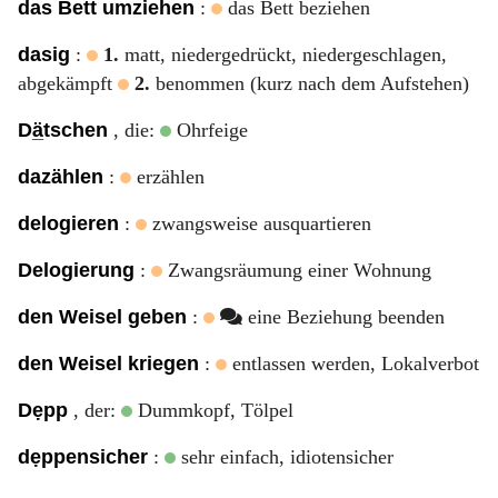
das Bett umziehen
:
das Bett beziehen
dasig
:
1.
matt, niedergedrückt, niedergeschlagen,
abgekämpft
2.
benommen (kurz nach dem Aufstehen)
Dä̲tschen
, die:
Ohrfeige
dazählen
:
erzählen
delogieren
:
zwangsweise ausquartieren
Delogierung
:
Zwangsräumung einer Wohnung
den Weisel geben
:
eine Beziehung beenden
den Weisel kriegen
:
entlassen werden, Lokalverbot
Dẹpp
, der:
Dummkopf, Tölpel
dẹppensicher
:
sehr einfach, idiotensicher