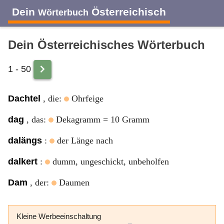
Dein
Österreichisch
Wörterbuch
Dein Österreichisches Wörterbuch
1 - 50
A
B
C
D
E
F
G
H
I
Dachtel
, die:
Ohrfeige
J
K
L
M
N
O
P
Q
R
dag
, das:
Dekagramm = 10 Gramm
dalängs
:
der Länge nach
S
T
U
V
W
X
Y
Z
dalkert
:
dumm, ungeschickt, unbeholfen
Dam
, der:
Daumen
Kleine Werbeeinschaltung