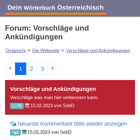
Dein
Österreichisch
Wörterbuch
Forum: Vorschläge und
Ankündigungen
Ostarrichi
>
Die Webseite
>
Vorschläge und Ankündigungen
1
2
3
Vorschläge und Ankündigungen
Vorschläge was man hier verbessern kann.
15.02.2023 von SebD
79
Neueste Kommentare bitte wieder anzeigen
15.02.2023 von SebD
1